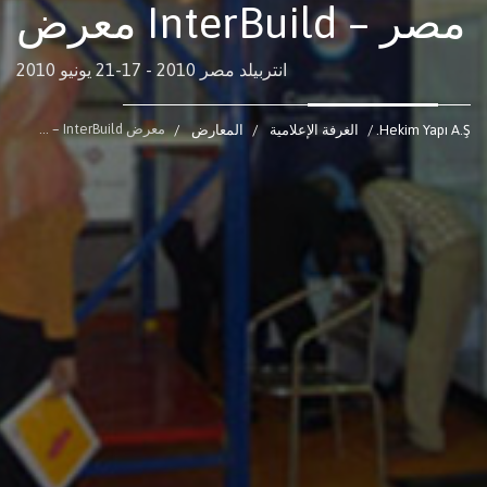
معرض InterBuild – مصر
انتربيلد مصر 2010 - 17-21 يونيو 2010
معرض InterBuild – مصر
Hekim Yapı A.Ş.
الغرفة الإعلامية
المعارض