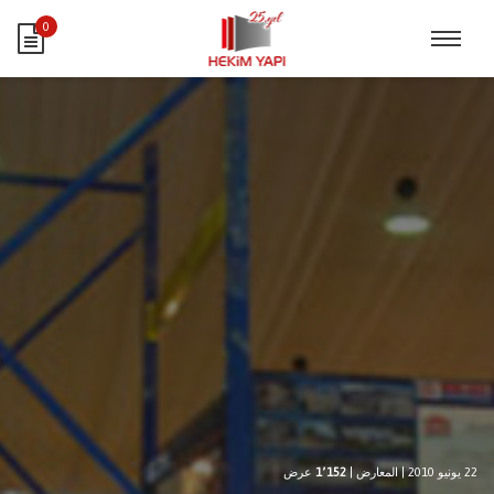
0
22 يونيو 2010
|
المعارض
|
1٬152
عرض