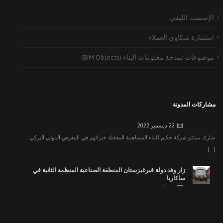
لقد قمنا بعقد عشاء إفطار أنقرة التقليدي
28 مايو 2019
الإسمنت الليفي
لقد شارك في إجتماع الإفطار المقام في أنقرة إلى جانب وكلائنا شركاء [...]
استمارة شكاوى العملاء
معرض تراب TURAB الثامن التركي العربي لمواد وتقنيات البناء و
التشييد بين الشركات
موضوعات نمذجة معلومات البناء (BIM Objects)
22 ديسمبر 2022
شارك ممثلو شركة حكيم للبناء المساهمة المغفلة خبراتهم في المعرض الدولي التركي
[...]
مشاركات المدونة
زار وفد دولة قيرغيزستان المنطقة الصناعية المنظمة الثانية في
ساكاريا
16 مارس 2020
كما أجرى وفد الدولة من قيرغيزستان ، بدعوة من منظمة ساكاريا الثانية [...]
عقد حكيم يابي اجتماع التجار الخامس عشر
24 فبراير 2020
حكيم يابي A.Ş. ، التي كانت رائدة في هذا القطاع [...]
معرض البناء رقم 42 في اسطنبول
9 يوليو 2019
إن شركة حكيم يابى منذ إنشائها في عام 2001 ، كانت رائدة [...]