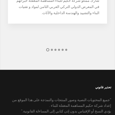
شارك ممثلو شركة حكيم للبناء المساهمة المغفلة خبراتهم
في المعرض الدولي التركي العربي الثامن لمواد و تقنيات
البناء والتشييد والهندسة الداخلية والأثاث.
تحذير قانوني
"جميع المحتويات النصية وصور المنتجات والنمذجة على هذا الموقع من
إعداد شركة حكيم المساهمة المغفلة للبناء .
يؤدي النسخ أو الإقتباس بدون إذن كتابي إلى المساءلة القانونية."